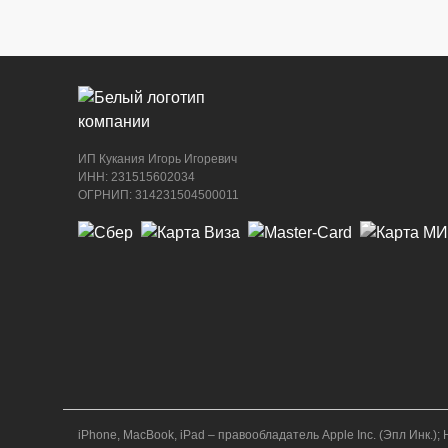
ИП Кукания Игорь Игоревич
ИНН: 231515602034
ОГРНИП: 314231504500011
iPhone, MacBook, iPad – правообладатель Apple Inc. (Эпл Ин