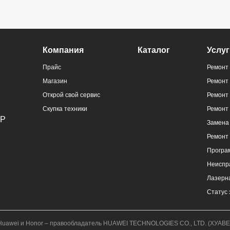
Компания
Каталог
Услуг
Прайс
Ремонт 
Магазин
Ремонт
Открой свой сервис
Ремонт 
Скупка техники
Ремонт
Замена 
Ремонт
Програ
Неиспр
Лазерна
Статус 
к.); Huawei и Honor – правообладатель HUAWEI TECHNOLOGIES CO., LTD. (ХУ