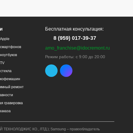
и
Бесплатная консультация:
8 (959) 017-39-37
Apple
 смартфонов
amo_franchise@idocremont.ru
ноутбуков
Режим работы: с 9:00 до 20:00
 TV
стекла
 кофемашин
ммный ремонт
авности
я гравировка
заказа
АВЕЙ ТЕКНОЛОДЖИС КО., ЛТД.); Samsung – правообладатель