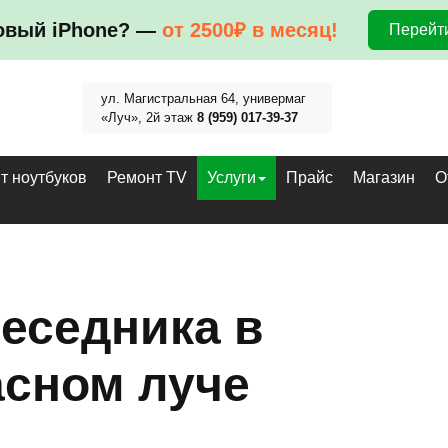
овый iPhone? —
от 2500₽ в месяц!
Перейти
ул. Магистральная 64, универмаг
«Луч», 2й этаж
8 (959) 017-39-37
т ноутбуков
Ремонт TV
Услуги
Прайс
Магазин
О
еседника в
асном луче