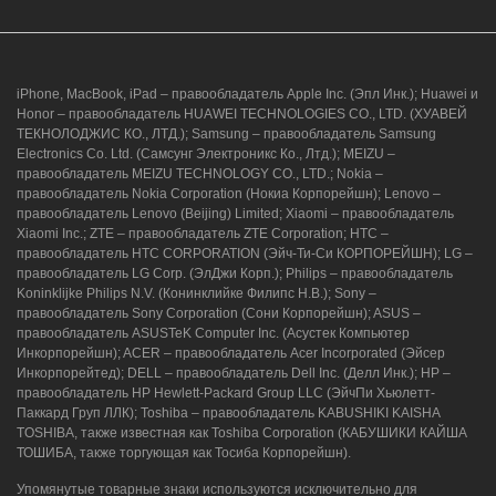
iPhone, MacBook, iPad – правообладатель Apple Inc. (Эпл Инк.); Huawei и
Honor – правообладатель HUAWEI TECHNOLOGIES CO., LTD. (ХУАВЕЙ
ТЕКНОЛОДЖИС КО., ЛТД.); Samsung – правообладатель Samsung
Electronics Co. Ltd. (Самсунг Электроникс Ко., Лтд.); MEIZU –
правообладатель MEIZU TECHNOLOGY CO., LTD.; Nokia –
правообладатель Nokia Corporation (Нокиа Корпорейшн); Lenovo –
правообладатель Lenovo (Beijing) Limited; Xiaomi – правообладатель
Xiaomi Inc.; ZTE – правообладатель ZTE Corporation; HTC –
правообладатель HTC CORPORATION (Эйч-Ти-Си КОРПОРЕЙШН); LG –
правообладатель LG Corp. (ЭлДжи Корп.); Philips – правообладатель
Koninklijke Philips N.V. (Конинклийке Филипс Н.В.); Sony –
правообладатель Sony Corporation (Сони Корпорейшн); ASUS –
правообладатель ASUSTeK Computer Inc. (Асустек Компьютер
Инкорпорейшн); ACER – правообладатель Acer Incorporated (Эйсер
Инкорпорейтед); DELL – правообладатель Dell Inc. (Делл Инк.); HP –
правообладатель HP Hewlett-Packard Group LLC (ЭйчПи Хьюлетт-
Паккард Груп ЛЛК); Toshiba – правообладатель KABUSHIKI KAISHA
TOSHIBA, также известная как Toshiba Corporation (КАБУШИКИ КАЙША
ТОШИБА, также торгующая как Тосиба Корпорейшн).
Упомянутые товарные знаки используются исключительно для