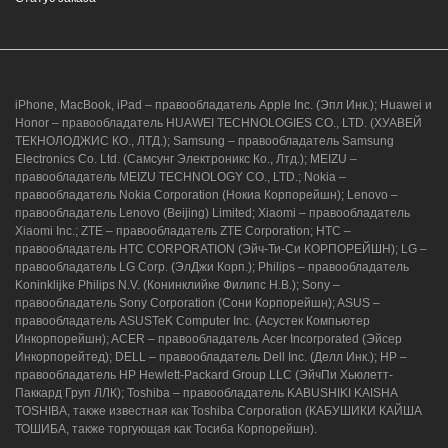
iPhone, MacBook, iPad – правообладатель Apple Inc. (Эпл Инк.); Huawei и
Honor – правообладатель HUAWEI TECHNOLOGIES CO., LTD. (ХУАВЕЙ
ТЕКНОЛОДЖИС КО., ЛТД.); Samsung – правообладатель Samsung
Electronics Co. Ltd. (Самсунг Электроникс Ко., Лтд.); MEIZU –
правообладатель MEIZU TECHNOLOGY CO., LTD.; Nokia –
правообладатель Nokia Corporation (Нокиа Корпорейшн); Lenovo –
правообладатель Lenovo (Beijing) Limited; Xiaomi – правообладатель
Xiaomi Inc.; ZTE – правообладатель ZTE Corporation; HTC –
правообладатель HTC CORPORATION (Эйч-Ти-Си КОРПОРЕЙШН); LG –
правообладатель LG Corp. (ЭлДжи Корп.); Philips – правообладатель
Koninklijke Philips N.V. (Конинклийке Филипс Н.В.); Sony –
правообладатель Sony Corporation (Сони Корпорейшн); ASUS –
правообладатель ASUSTeK Computer Inc. (Асустек Компьютер
Инкорпорейшн); ACER – правообладатель Acer Incorporated (Эйсер
Инкорпорейтед); DELL – правообладатель Dell Inc. (Делл Инк.); HP –
правообладатель HP Hewlett-Packard Group LLC (ЭйчПи Хьюлетт-
Паккард Груп ЛЛК); Toshiba – правообладатель KABUSHIKI KAISHA
TOSHIBA, также известная как Toshiba Corporation (КАБУШИКИ КАЙША
ТОШИБА, также торгующая как Тосиба Корпорейшн).