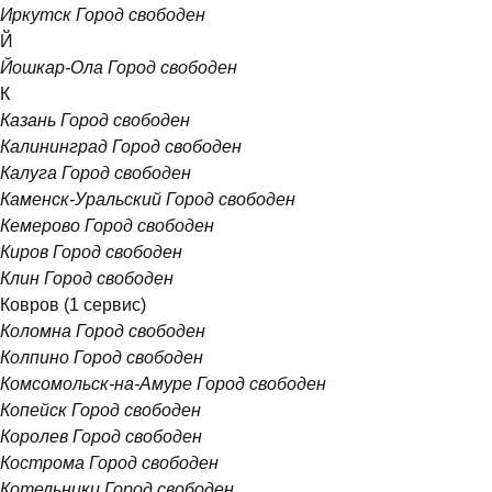
Иркутск
Город свободен
Й
Йошкар-Ола
Город свободен
К
Казань
Город свободен
Калининград
Город свободен
Калуга
Город свободен
Каменск-Уральский
Город свободен
Кемерово
Город свободен
Киров
Город свободен
Клин
Город свободен
Ковров
(1 сервис)
Коломна
Город свободен
Колпино
Город свободен
Комсомольск-на-Амуре
Город свободен
Копейск
Город свободен
Королев
Город свободен
Кострома
Город свободен
Котельники
Город свободен