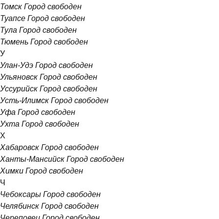
Томск
Город свободен
Туапсе
Город свободен
Тула
Город свободен
Тюмень
Город свободен
У
Улан-Удэ
Город свободен
Ульяновск
Город свободен
Уссурийск
Город свободен
Усть-Илимск
Город свободен
Уфа
Город свободен
Ухта
Город свободен
Х
Хабаровск
Город свободен
Ханты-Мансийск
Город свободен
Химки
Город свободен
Ч
Чебоксары
Город свободен
Челябинск
Город свободен
Череповец
Город свободен