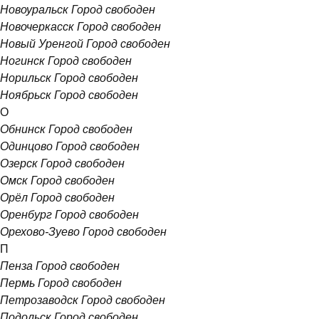
Новоуральск
Город свободен
Новочеркасск
Город свободен
Новый Уренгой
Город свободен
Ногинск
Город свободен
Норильск
Город свободен
Ноябрьск
Город свободен
О
Обнинск
Город свободен
Одинцово
Город свободен
Озерск
Город свободен
Омск
Город свободен
Орёл
Город свободен
Оренбург
Город свободен
Орехово-Зуево
Город свободен
П
Пенза
Город свободен
Пермь
Город свободен
Петрозаводск
Город свободен
Подольск
Город свободен