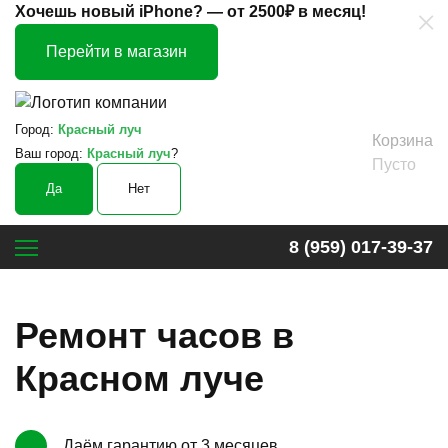
×
Хочешь новый iPhone? —
от 2500₽ в месяц!
Перейти в магазин
Город:
Красный луч
Корзина
Ваш город:
Красный луч
?
Пусто
Да
Нет
8 (959) 017-39-37
Ремонт часов в
Красном луче
Даём гарантию от 3 месяцев