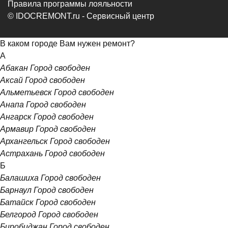
Правила программы лояльности
© IDOCREMONT.ru - Сервисный центр
В каком городе Вам нужен ремонт?
А
Абакан
Город свободен
Аксай
Город свободен
Альметьевск
Город свободен
Анапа
Город свободен
Ангарск
Город свободен
Армавир
Город свободен
Архангельск
Город свободен
Астрахань
Город свободен
Б
Балашиха
Город свободен
Барнаул
Город свободен
Батайск
Город свободен
Белгород
Город свободен
Биробиджан
Город свободен