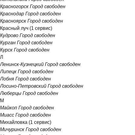
Красногорск
Город свободен
Краснодар
Город свободен
Красноярск
Город свободен
Красный луч
(1 сервис)
Кудрово
Город свободен
Курган
Город свободен
Курск
Город свободен
Л
Ленинск-Кузнецкий
Город свободен
Липецк
Город свободен
Лобня
Город свободен
Лосино-Петровский
Город свободен
Люберцы
Город свободен
М
Майкоп
Город свободен
Миасс
Город свободен
Михайловка
(1 сервис)
Мичуринск
Город свободен