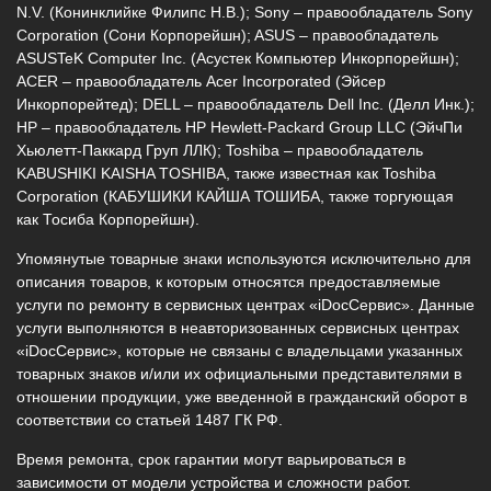
N.V. (Конинклийке Филипс Н.В.); Sony – правообладатель Sony
Corporation (Сони Корпорейшн); ASUS – правообладатель
ASUSTeK Computer Inc. (Асустек Компьютер Инкорпорейшн);
ACER – правообладатель Acer Incorporated (Эйсер
Инкорпорейтед); DELL – правообладатель Dell Inc. (Делл Инк.);
HP – правообладатель HP Hewlett-Packard Group LLC (ЭйчПи
Хьюлетт-Паккард Груп ЛЛК); Toshiba – правообладатель
KABUSHIKI KAISHA TOSHIBA, также известная как Toshiba
Corporation (КАБУШИКИ КАЙША ТОШИБА, также торгующая
как Тосиба Корпорейшн).
Упомянутые товарные знаки используются исключительно для
описания товаров, к которым относятся предоставляемые
услуги по ремонту в сервисных центрах «iDocСервис». Данные
услуги выполняются в неавторизованных сервисных центрах
«iDocСервис», которые не связаны с владельцами указанных
товарных знаков и/или их официальными представителями в
отношении продукции, уже введенной в гражданский оборот в
соответствии со статьей 1487 ГК РФ.
Время ремонта, срок гарантии могут варьироваться в
зависимости от модели устройства и сложности работ.