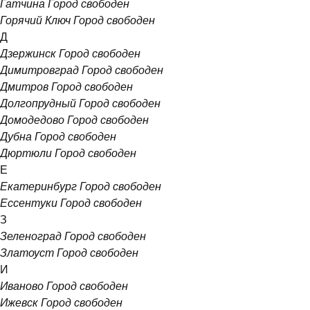
Гатчина
Город свободен
Горячий Ключ
Город свободен
Д
Дзержинск
Город свободен
Димитровград
Город свободен
Дмитров
Город свободен
Долгопрудный
Город свободен
Домодедово
Город свободен
Дубна
Город свободен
Дюртюли
Город свободен
Е
Екатеринбург
Город свободен
Ессентуки
Город свободен
З
Зеленоград
Город свободен
Златоуст
Город свободен
И
Иваново
Город свободен
Ижевск
Город свободен