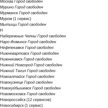
Москва
Город свободен
Мурино
Город свободен
Мурманск
Город свободен
Муром
(1 сервис)
Мытищи
Город свободен
Н
Набережные Челны
Город свободен
Наро-Фоминск
Город свободен
Нефтекамск
Город свободен
Нижневартовск
Город свободен
Нижнекамск
Город свободен
Нижний Новгород
Город свободен
Нижний Тагил
Город свободен
Новоалтайск
Город свободен
Новокузнецк
Город свободен
Новокуйбышевск
Город свободен
Новомосковск
Город свободен
Новороссийск
(12 сервисов)
Новосибирск
(1 сервис)