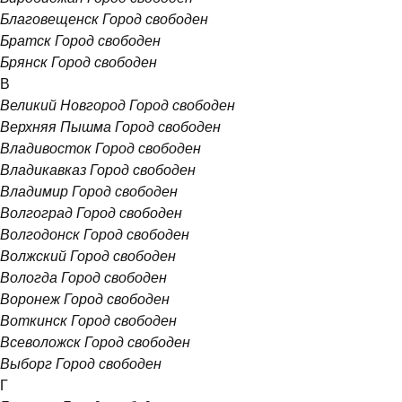
Благовещенск
Город свободен
Братск
Город свободен
Брянск
Город свободен
В
Великий Новгород
Город свободен
Верхняя Пышма
Город свободен
Владивосток
Город свободен
Владикавказ
Город свободен
Владимир
Город свободен
Волгоград
Город свободен
Волгодонск
Город свободен
Волжский
Город свободен
Вологда
Город свободен
Воронеж
Город свободен
Воткинск
Город свободен
Всеволожск
Город свободен
Выборг
Город свободен
Г