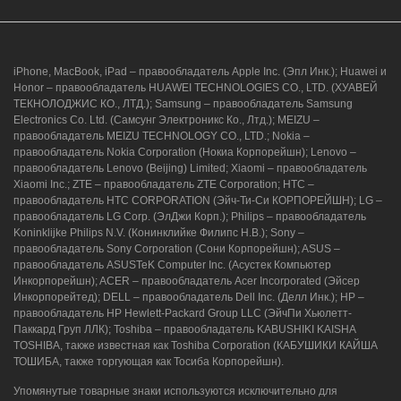
iPhone, MacBook, iPad – правообладатель Apple Inc. (Эпл Инк.); Huawei и
Honor – правообладатель HUAWEI TECHNOLOGIES CO., LTD. (ХУАВЕЙ
ТЕКНОЛОДЖИС КО., ЛТД.); Samsung – правообладатель Samsung
Electronics Co. Ltd. (Самсунг Электроникс Ко., Лтд.); MEIZU –
правообладатель MEIZU TECHNOLOGY CO., LTD.; Nokia –
правообладатель Nokia Corporation (Нокиа Корпорейшн); Lenovo –
правообладатель Lenovo (Beijing) Limited; Xiaomi – правообладатель
Xiaomi Inc.; ZTE – правообладатель ZTE Corporation; HTC –
правообладатель HTC CORPORATION (Эйч-Ти-Си КОРПОРЕЙШН); LG –
правообладатель LG Corp. (ЭлДжи Корп.); Philips – правообладатель
Koninklijke Philips N.V. (Конинклийке Филипс Н.В.); Sony –
правообладатель Sony Corporation (Сони Корпорейшн); ASUS –
правообладатель ASUSTeK Computer Inc. (Асустек Компьютер
Инкорпорейшн); ACER – правообладатель Acer Incorporated (Эйсер
Инкорпорейтед); DELL – правообладатель Dell Inc. (Делл Инк.); HP –
правообладатель HP Hewlett-Packard Group LLC (ЭйчПи Хьюлетт-
Паккард Груп ЛЛК); Toshiba – правообладатель KABUSHIKI KAISHA
TOSHIBA, также известная как Toshiba Corporation (КАБУШИКИ КАЙША
ТОШИБА, также торгующая как Тосиба Корпорейшн).
Упомянутые товарные знаки используются исключительно для