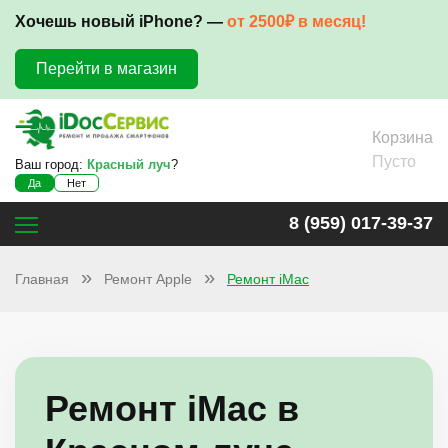
Хочешь новый iPhone? —
от 2500₽ в месяц!
Перейти в магазин
Корзина
Пусто
Ваш город:
Красный луч
?
Да
Нет
8 (959) 017-39-37
Главная
Ремонт Apple
Ремонт iMac
Ремонт iMac в