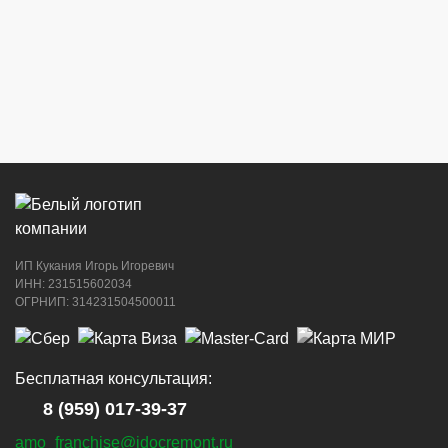
ИП Кукания Игорь Игоревич
ИНН: 231515602034
ОГРНИП: 314231504500011
Бесплатная консультация:
8 (959) 017-39-37
amo_franchise@idocremont.ru