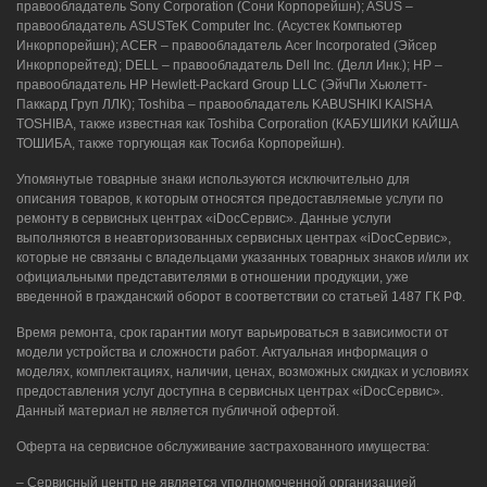
правообладатель Sony Corporation (Сони Корпорейшн); ASUS –
правообладатель ASUSTeK Computer Inc. (Асустек Компьютер
Инкорпорейшн); ACER – правообладатель Acer Incorporated (Эйсер
Инкорпорейтед); DELL – правообладатель Dell Inc. (Делл Инк.); HP –
правообладатель HP Hewlett-Packard Group LLC (ЭйчПи Хьюлетт-
Паккард Груп ЛЛК); Toshiba – правообладатель KABUSHIKI KAISHA
TOSHIBA, также известная как Toshiba Corporation (КАБУШИКИ КАЙША
ТОШИБА, также торгующая как Тосиба Корпорейшн).
Упомянутые товарные знаки используются исключительно для
описания товаров, к которым относятся предоставляемые услуги по
ремонту в сервисных центрах «iDocСервис». Данные услуги
выполняются в неавторизованных сервисных центрах «iDocСервис»,
которые не связаны с владельцами указанных товарных знаков и/или их
официальными представителями в отношении продукции, уже
введенной в гражданский оборот в соответствии со статьей 1487 ГК РФ.
Время ремонта, срок гарантии могут варьироваться в зависимости от
модели устройства и сложности работ. Актуальная информация о
моделях, комплектациях, наличии, ценах, возможных скидках и условиях
предоставления услуг доступна в сервисных центрах «iDocСервис».
Данный материал не является публичной офертой.
Оферта на сервисное обслуживание застрахованного имущества:
– Сервисный центр не является уполномоченной организацией