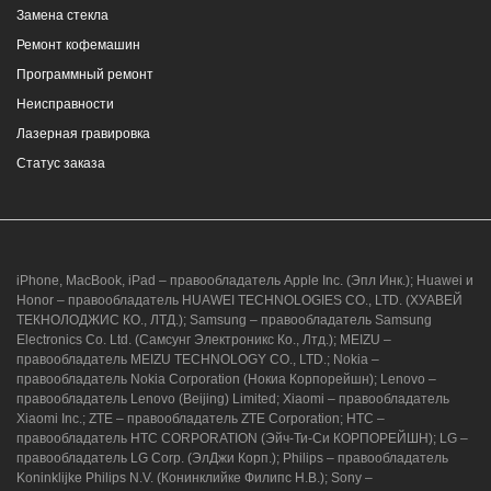
Замена стекла
Ремонт кофемашин
Программный ремонт
Неисправности
Лазерная гравировка
Статус заказа
iPhone, MacBook, iPad – правообладатель Apple Inc. (Эпл Инк.); Huawei и
Honor – правообладатель HUAWEI TECHNOLOGIES CO., LTD. (ХУАВЕЙ
ТЕКНОЛОДЖИС КО., ЛТД.); Samsung – правообладатель Samsung
Electronics Co. Ltd. (Самсунг Электроникс Ко., Лтд.); MEIZU –
правообладатель MEIZU TECHNOLOGY CO., LTD.; Nokia –
правообладатель Nokia Corporation (Нокиа Корпорейшн); Lenovo –
правообладатель Lenovo (Beijing) Limited; Xiaomi – правообладатель
Xiaomi Inc.; ZTE – правообладатель ZTE Corporation; HTC –
правообладатель HTC CORPORATION (Эйч-Ти-Си КОРПОРЕЙШН); LG –
правообладатель LG Corp. (ЭлДжи Корп.); Philips – правообладатель
Koninklijke Philips N.V. (Конинклийке Филипс Н.В.); Sony –