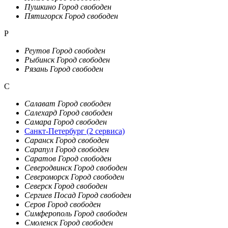
Пушкино
Город свободен
Пятигорск
Город свободен
Р
Реутов
Город свободен
Рыбинск
Город свободен
Рязань
Город свободен
С
Салават
Город свободен
Салехард
Город свободен
Самара
Город свободен
Санкт-Петербург
(2 сервиса)
Саранск
Город свободен
Сарапул
Город свободен
Саратов
Город свободен
Северодвинск
Город свободен
Североморск
Город свободен
Северск
Город свободен
Сергиев Посад
Город свободен
Серов
Город свободен
Симферополь
Город свободен
Смоленск
Город свободен