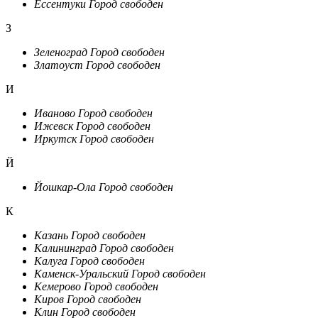
Ессентуки
Город свободен
З
Зеленоград
Город свободен
Златоуст
Город свободен
И
Иваново
Город свободен
Ижевск
Город свободен
Иркутск
Город свободен
Й
Йошкар-Ола
Город свободен
К
Казань
Город свободен
Калининград
Город свободен
Калуга
Город свободен
Каменск-Уральский
Город свободен
Кемерово
Город свободен
Киров
Город свободен
Клин
Город свободен