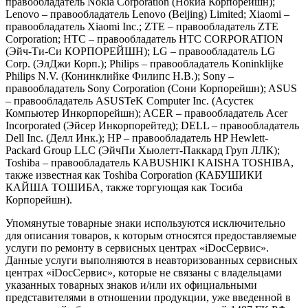
правообладатель Nokia Corporation (Нокиа Корпорейшн);
Lenovo – правообладатель Lenovo (Beijing) Limited; Xiaomi –
правообладатель Xiaomi Inc.; ZTE – правообладатель ZTE
Corporation; HTC – правообладатель HTC CORPORATION
(Эйч-Ти-Си КОРПОРЕЙШН); LG – правообладатель LG
Corp. (ЭлДжи Корп.); Philips – правообладатель Koninklijke
Philips N.V. (Конинклийке Филипс Н.В.); Sony –
правообладатель Sony Corporation (Сони Корпорейшн); ASUS
– правообладатель ASUSTeK Computer Inc. (Асустек
Компьютер Инкорпорейшн); ACER – правообладатель Acer
Incorporated (Эйсер Инкорпорейтед); DELL – правообладатель
Dell Inc. (Делл Инк.); HP – правообладатель HP Hewlett-
Packard Group LLC (ЭйчПи Хьюлетт-Паккард Груп ЛЛК);
Toshiba – правообладатель KABUSHIKI KAISHA TOSHIBA,
также известная как Toshiba Corporation (КАБУШИКИ
КАЙША ТОШИБА, также торгующая как Тосиба
Корпорейшн).
Упомянутые товарные знаки используются исключительно
для описания товаров, к которым относятся предоставляемые
услуги по ремонту в сервисных центрах «iDocСервис».
Данные услуги выполняются в неавторизованных сервисных
центрах «iDocСервис», которые не связаны с владельцами
указанных товарных знаков и/или их официальными
представителями в отношении продукции, уже введенной в