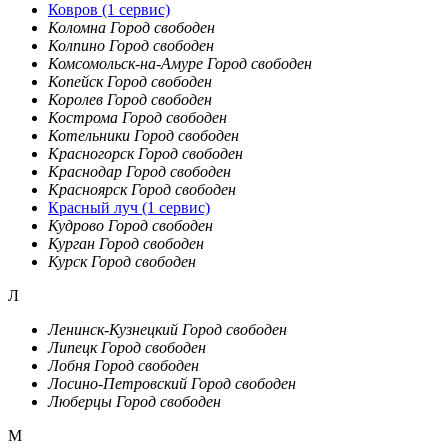
Ковров
(1 сервис)
Коломна
Город свободен
Колпино
Город свободен
Комсомольск-на-Амуре
Город свободен
Копейск
Город свободен
Королев
Город свободен
Кострома
Город свободен
Котельники
Город свободен
Красногорск
Город свободен
Краснодар
Город свободен
Красноярск
Город свободен
Красный луч
(1 сервис)
Кудрово
Город свободен
Курган
Город свободен
Курск
Город свободен
Л
Ленинск-Кузнецкий
Город свободен
Липецк
Город свободен
Лобня
Город свободен
Лосино-Петровский
Город свободен
Люберцы
Город свободен
М