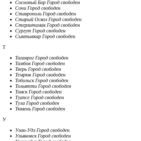
Сосновый Бор
Город свободен
Сочи
Город свободен
Ставрополь
Город свободен
Старый Оскол
Город свободен
Стерлитамак
Город свободен
Сургут
Город свободен
Сыктывкар
Город свободен
Т
Таганрог
Город свободен
Тамбов
Город свободен
Тверь
Город свободен
Темрюк
Город свободен
Тобольск
Город свободен
Тольятти
Город свободен
Томск
Город свободен
Туапсе
Город свободен
Тула
Город свободен
Тюмень
Город свободен
У
Улан-Удэ
Город свободен
Ульяновск
Город свободен