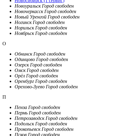
Новосибирск
(1 сервис)
Новоуральск
Город свободен
Новочеркасск
Город свободен
Новый Уренгой
Город свободен
Ногинск
Город свободен
Норильск
Город свободен
Ноябрьск
Город свободен
О
Обнинск
Город свободен
Одинцово
Город свободен
Озерск
Город свободен
Омск
Город свободен
Орёл
Город свободен
Оренбург
Город свободен
Орехово-Зуево
Город свободен
П
Пенза
Город свободен
Пермь
Город свободен
Петрозаводск
Город свободен
Подольск
Город свободен
Прокопьевск
Город свободен
Псков
Город свободен