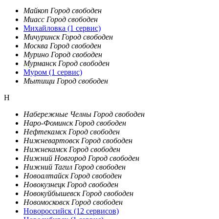
Майкоп
Город свободен
Миасс
Город свободен
Михайловка
(1 сервис)
Мичуринск
Город свободен
Москва
Город свободен
Мурино
Город свободен
Мурманск
Город свободен
Муром
(1 сервис)
Мытищи
Город свободен
Н
Набережные Челны
Город свободен
Наро-Фоминск
Город свободен
Нефтекамск
Город свободен
Нижневартовск
Город свободен
Нижнекамск
Город свободен
Нижний Новгород
Город свободен
Нижний Тагил
Город свободен
Новоалтайск
Город свободен
Новокузнецк
Город свободен
Новокуйбышевск
Город свободен
Новомосковск
Город свободен
Новороссийск
(12 сервисов)