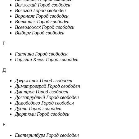
Волжский
Город свободен
Вологда
Город свободен
Воронеж
Город свободен
Воткинск
Город свободен
Всеволожск
Город свободен
Выборг
Город свободен
Г
Гатчина
Город свободен
Горячий Ключ
Город свободен
Д
Дзержинск
Город свободен
Димитровград
Город свободен
Дмитров
Город свободен
Долгопрудный
Город свободен
Домодедово
Город свободен
Дубна
Город свободен
Дюртюли
Город свободен
Е
Екатеринбург
Город свободен