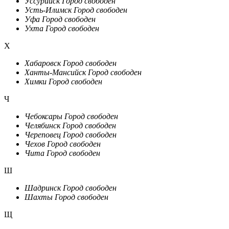
Уссурийск
Город свободен
Усть-Илимск
Город свободен
Уфа
Город свободен
Ухта
Город свободен
Х
Хабаровск
Город свободен
Ханты-Мансийск
Город свободен
Химки
Город свободен
Ч
Чебоксары
Город свободен
Челябинск
Город свободен
Череповец
Город свободен
Чехов
Город свободен
Чита
Город свободен
Ш
Шадринск
Город свободен
Шахты
Город свободен
Щ