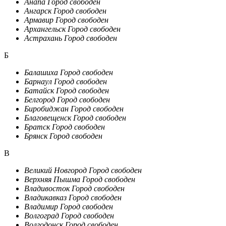
Анапа
Город свободен
Ангарск
Город свободен
Армавир
Город свободен
Архангельск
Город свободен
Астрахань
Город свободен
Б
Балашиха
Город свободен
Барнаул
Город свободен
Батайск
Город свободен
Белгород
Город свободен
Биробиджан
Город свободен
Благовещенск
Город свободен
Братск
Город свободен
Брянск
Город свободен
В
Великий Новгород
Город свободен
Верхняя Пышма
Город свободен
Владивосток
Город свободен
Владикавказ
Город свободен
Владимир
Город свободен
Волгоград
Город свободен
Волгодонск
Город свободен