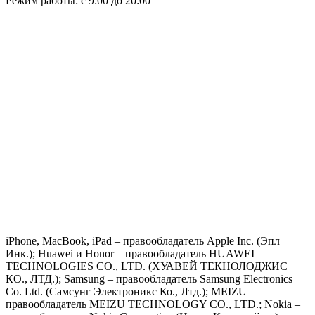
Режим работы: с 9:00 до 20:00
iPhone, MacBook, iPad – правообладатель Apple Inc. (Эпл
Инк.); Huawei и Honor – правообладатель HUAWEI
TECHNOLOGIES CO., LTD. (ХУАВЕЙ ТЕКНОЛОДЖИС
КО., ЛТД.); Samsung – правообладатель Samsung Electronics
Co. Ltd. (Самсунг Электроникс Ко., Лтд.); MEIZU –
правообладатель MEIZU TECHNOLOGY CO., LTD.; Nokia –